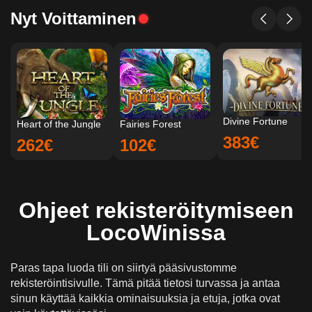
Nyt Voittaminen
Divine Fortune
Heart of the Jungle
Fairies Forest
383€
262€
102€
Ohjeet rekisteröitymiseen
LocoWinissa
Paras tapa luoda tili on siirtyä pääsivustomme
rekisteröintisivulle. Tämä pitää tietosi turvassa ja antaa
sinun käyttää kaikkia ominaisuuksia ja etuja, jotka ovat