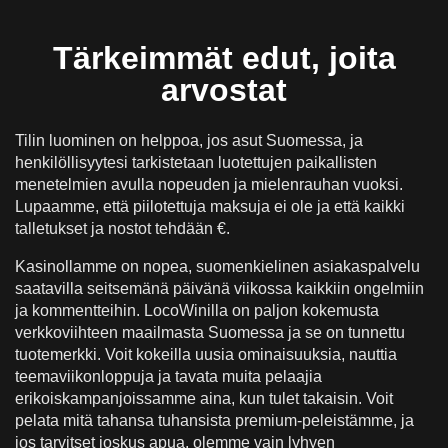
Tärkeimmät edut, joita
arvostat
Tilin luominen on helppoa, jos asut Suomessa, ja
henkilöllisyytesi tarkistetaan luotettujen paikallisten
menetelmien avulla nopeuden ja mielenrauhan vuoksi.
Lupaamme, että piilotettuja maksuja ei ole ja että kaikki
talletukset ja nostot tehdään €.
Kasinollamme on nopea, suomenkielinen asiakaspalvelu
saatavilla seitsemänä päivänä viikossa kaikkiin ongelmiin
ja kommentteihin. LocoWinilla on paljon kokemusta
verkkoviihteen maailmasta Suomessa ja se on tunnettu
tuotemerkki. Voit kokeilla uusia ominaisuuksia, nauttia
teemaviikonloppuja ja tavata muita pelaajia
erikoiskampanjoissamme aina, kun tulet takaisin. Voit
pelata mitä tahansa tuhansista premium-peleistämme, ja
jos tarvitset joskus apua, olemme vain lyhyen