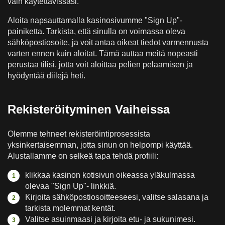
vain käytettävissäsi.
Aloita napsauttamalla kasinosivumme "Sign Up"-
painiketta. Tarkista, että sinulla on voimassa oleva
sähköpostiosoite, ja voit antaa oikeat tiedot varmennusta
varten ennen kuin aloitat. Tämä auttaa meitä nopeasti
perustaa tilisi, jotta voit aloittaa pelien pelaamisen ja
hyödyntää diilejä heti.
Rekisteröityminen Vaiheissa
Olemme tehneet rekisteröintiprosessista
yksinkertaisemman, jotta sinun on helpompi käyttää.
Alustallamme on selkeä tapa tehdä profiili:
klikkaa kasinon kotisivun oikeassa yläkulmassa
olevaa "Sign Up"- linkkiä.
Kirjoita sähköpostiosoitteeseesi, valitse salasana ja
tarkista molemmat kentät.
Valitse asuinmaasi ja kirjoita etu- ja sukunimesi.