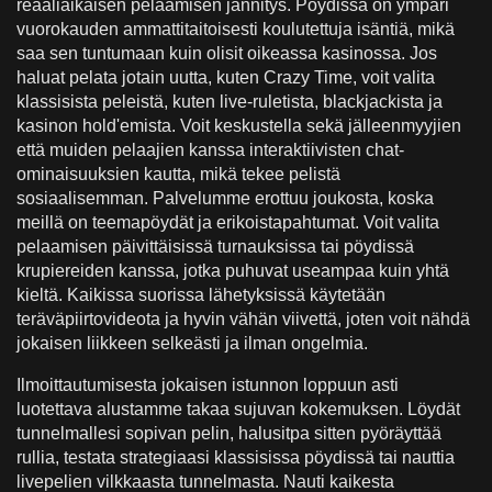
reaaliaikaisen pelaamisen jännitys. Pöydissä on ympäri
vuorokauden ammattitaitoisesti koulutettuja isäntiä, mikä
saa sen tuntumaan kuin olisit oikeassa kasinossa. Jos
haluat pelata jotain uutta, kuten Crazy Time, voit valita
klassisista peleistä, kuten live-ruletista, blackjackista ja
kasinon hold'emista. Voit keskustella sekä jälleenmyyjien
että muiden pelaajien kanssa interaktiivisten chat-
ominaisuuksien kautta, mikä tekee pelistä
sosiaalisemman. Palvelumme erottuu joukosta, koska
meillä on teemapöydät ja erikoistapahtumat. Voit valita
pelaamisen päivittäisissä turnauksissa tai pöydissä
krupiereiden kanssa, jotka puhuvat useampaa kuin yhtä
kieltä. Kaikissa suorissa lähetyksissä käytetään
teräväpiirtovideota ja hyvin vähän viivettä, joten voit nähdä
jokaisen liikkeen selkeästi ja ilman ongelmia.
Ilmoittautumisesta jokaisen istunnon loppuun asti
luotettava alustamme takaa sujuvan kokemuksen. Löydät
tunnelmallesi sopivan pelin, halusitpa sitten pyöräyttää
rullia, testata strategiaasi klassisissa pöydissä tai nauttia
livepelien vilkkaasta tunnelmasta. Nauti kaikesta