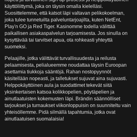
käyttöliittymä, joka on täysin omalla kielelläsi.
Suosittelemme, että katsot läpi valtavan pelikokoelman,
joka tulee tunnetuilta palveluntarjoajilta, kuten NetEnt,
Play'n GO ja Red Tiger. Kasinomme todella välittää
paikallisen asiakaspalvelun tarjoamisesta. Jos sinulla on
kysyttävää tai tarvitset apua, ota rohkeasti yhteyttä
suomeksi.
Pelaajille, jotka välittävät turvallisuudesta ja reilusta
pelaamisesta, pelialueemme noudattaa täysin Euroopan
asettamia tiukkoja sääntöjä. Rahan nostopyynnöt
käsitellään nopeasti, ja talletukset sujuvat aina sujuvasti.
Helppokäyttöinen aula ja suodattimet tekevät siitä
yksinkertaisen katsoa kolikkopelien, pöytäpelien ja
ainutlaatuisten kokemusten läpi. Brändin säännölliset
tarjoukset ja turnaukset viikonloppuisin on suunniteltu vain
yhteisöllemme. Pidä silmällä tapahtumia, jotka ovat
ainutlaatuisen suomalaisia!