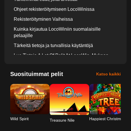
Ohjeet rekisteröitymiseen LocoWinissa
Rekisteröityminen Vaiheissa
Kuinka kirjautua LocoWiniin suomalaisille
pelaajille
Tärkeitä tietoja ja turvallisia käytäntöjä
Lue Tietoja A Lot Of Pelit At LocoWin, Mukaan
lukien Slots, Pöytäpelit, Ja Live Dealer Pelit
Miksi sinun pitäisi valita live-
Suosituimmat pelit
Katso kaikki
jälleenmyyjäalueemme?
Bonukset LocoWinissa: ilmaiskierrokset,
käteispalautus ja turnaukset
Miten Saada Ja Käyttää LocoWin Kuponki Koodit
Käytä mobiilisovellustamme pelataksesi
M
Wild Spirit
Happiest Christmas Tree
Treasure Nile
LocoWin-pelejä Androidilla, Ios:lla ja monilla
muilla laitteilla