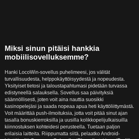
Miksi sinun pitäisi hankkia
mobiilisovelluksemme?
Hanki LocoWin-sovellus puhelimeesi, jos välität
turvallisuudesta, helppokäyttöisyydestä ja nopeudesta.
Yksityiset tietosi ja taloustapahtumasi pidetään turvassa
edistyneellä salauksella. Sovellus saa päivityksiä
säännöllisesti, joten voit aina nauttia suosikki
kasinopelejäsi ja saada nopeaa apua heti käyttöliittymästä.
Voit määrittää push-ilmoituksia, jotta voit pitää sinut ajan
tasalla bonuskierroksilla ja uusilla kolikkopelijulkaisuilla
kiinnostuksen kohteidesi perusteella. Tuetaan paljon
erilaisia laitteita. Riippumatta siitä, pelaatko Android-