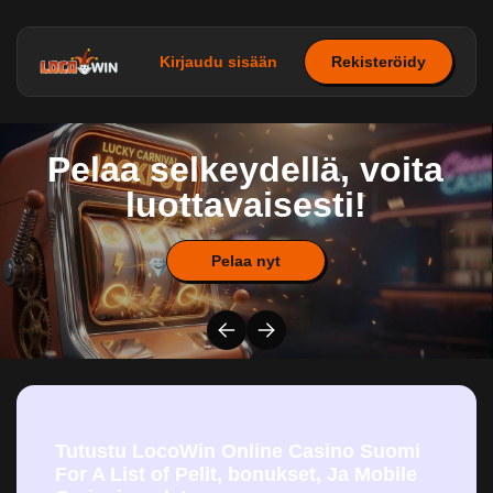
Kirjaudu sisään
Rekisteröidy
Pelaa selkeydellä, voita
luottavaisesti!
Pelaa nyt
Tutustu LocoWin Online Casino Suomi
For A List of Pelit, bonukset, Ja Mobile