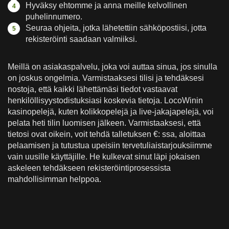
Hyväksy ehtomme ja anna meille kelvollinen
puhelinnumero.
Seuraa ohjeita, jotka lähetettiin sähköpostiisi, jotta
rekisteröinti saadaan valmiiksi.
Meillä on asiakaspalvelu, joka voi auttaa sinua, jos sinulla
on joskus ongelmia. Varmistaaksesi tilisi ja tehdäksesi
nostoja, että kaikki lähettämäsi tiedot vastaavat
henkilöllisyystodistuksiasi koskevia tietoja. LocoWinin
kasinopelejä, kuten kolikkopelejä ja live-jakajapelejä, voi
pelata heti tilin luomisen jälkeen. Varmistaaksesi, että
tietosi ovat oikein, voit tehdä talletuksen €: ssa, aloittaa
pelaamisen ja tutustua upeisiin tervetuliaistarjouksiimme
vain uusille käyttäjille. He kulkevat sinut läpi jokaisen
askeleen tehdäkseen rekisteröintiprosessista
mahdollisimman helppoa.