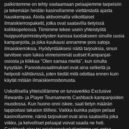
palkintomme on tehty vastaamaan pelaajiemme tarpeisiin
ja tekemään heidän kasinollamme viettämästä ajasta
hauskempaa. Aloita aktivoimalla viikoittaiset
ilmaiskierrospaketit, jotka ovat saatavilla tietyissä
kolikkopeleissä. Tiimimme tekee usein yhteistyötä
huippuohjelmistoyritysten kanssa tuodakseen sinulle uusia
kampanjoita, ja joka kuukausi annamme pois satoja
ilmaiskierroksia. Hyödyntääksesi näitä tarjouksia, sinun
tarvitsee vain lukea viimeisimmät uutiset Kampanjat-
osiosta ja klikkaa "Olen samaa mieltä", kun sinulta
kysytään. Panostusvaatimukset ovat aina selkeitä ja
helposti nähtävissä, joten tiedät mitä odottaa ennen kuin
käytät mitään ilmaiskierrosbonusta.
Uskollisella yhteisöllämme on turvaverkko Exclusive
Rewards- ja Player Tournaments Cashback-kampanjoiden
muodossa. Kun huono onni iskee, saat tietyn määrän
tappioitasi takaisin tilillesi. Vaikka kuinka paljon pelaat
kasinollamme, nämä tarjoukset ovat aina saatavilla joka
viikko, ja kelvolliset pelaajat voivat saada ne heti.