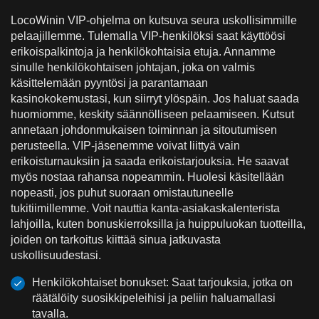
LocoWinin VIP-ohjelma on kutsuva seura uskollisimmille
pelaajillemme. Tulemalla VIP-henkilöksi saat käyttöösi
erikoispalkintoja ja henkilökohtaisia etuja. Annamme
sinulle henkilökohtaisen johtajan, joka on valmis
käsittelemään pyyntösi ja parantamaan
kasinokokemustasi, kun siirryt ylöspäin. Jos haluat saada
huomiomme, keskity säännölliseen pelaamiseen. Kutsut
annetaan johdonmukaisen toiminnan ja sitoutumisen
perusteella. VIP-jäsenemme voivat liittyä vain
erikoisturnauksiin ja saada erikoistarjouksia. He saavat
myös nostaa rahansa nopeammin. Huolesi käsitellään
nopeasti, jos puhut suoraan omistautuneelle
tukitiimillemme. Voit nauttia kanta-asiakaskalenterista
lahjoilla, kuten bonuskierroksilla ja huippuluokan tuotteilla,
joiden on tarkoitus kiittää sinua jatkuvasta
uskollisuudestasi.
Henkilökohtaiset bonukset: Saat tarjouksia, jotka on
räätälöity suosikkipeleihisi ja peliin haluamallasi
tavalla.