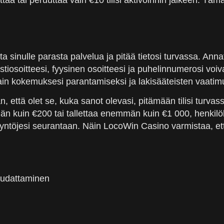
ttaa tai peruuttaa vain €10 tilisi aktivoinnin jälkeen. Tä
 sinulle parasta palvelua ja pitää tietosi turvassa. Annat a
osoitteesi, fyysinen osoitteesi ja puhelinnumerosi voivat
ittain kokemuksesi parantamiseksi ja lakisääteisten vaatim
että olet se, kuka sanot olevasi, pitämään tilisi turvas
n kuin €200 tai tallettaa enemmän kuin €1 000, henkilöll
pyyntöjesi seurantaan. Näin LocoWin Casino varmistaa, että
oudattaminen