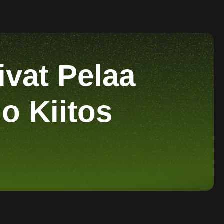
vat Pelaa
o Kiitos