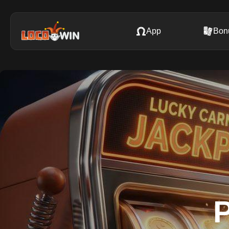
App
Bon
P