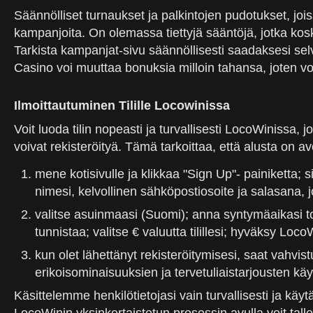
Säännölliset turnaukset ja palkintojen pudotukset, jo
kampanjoita. On olemassa tiettyjä sääntöjä, jotka kos
Tarkista kampanjat-sivu säännöllisesti saadaksesi selv
Casino voi muuttaa bonuksia milloin tahansa, joten v
Ilmoittautuminen Tilille Locowinissa
Voit luoda tilin nopeasti ja turvallisesti LocoWinissa, j
voivat rekisteröityä. Tämä tarkoittaa, että alusta on av
mene kotisivulle ja klikkaa "Sign Up"- painiketta; 
nimesi, kelvollinen sähköpostiosoite ja salasana, j
valitse asuinmaasi (Suomi); anna syntymäaikasi to
tunnistaa; valitse € valuutta tilillesi; hyväksy Lo
kun olet lähettänyt rekisteröitymisesi, saat vahvistu
erikoisominaisuuksien ja tervetuliaistarjousten käy
Käsittelemme henkilötietojasi vain turvallisesti ja kä