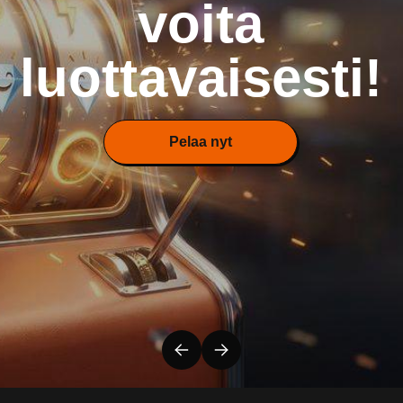
voita
luottavaisesti!
Pelaa nyt