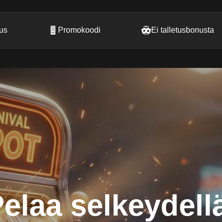
us
Promokoodi
Ei talletusbonusta
elaa selkeydell