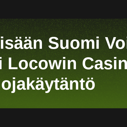
isään Suomi Voi
ti Locowin Casin
uojakäytäntö